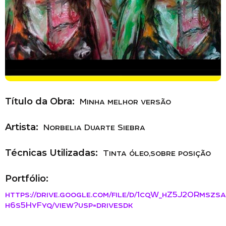
Título da Obra:
Minha melhor versão
Artista:
Norbelia Duarte Siebra
Técnicas Utilizadas:
Tinta óleo,sobre posição
Portfólio:
https://drive.google.com/file/d/1cqW_hZ5J20Rmszs
h6s5HyFyq/view?usp=drivesdk